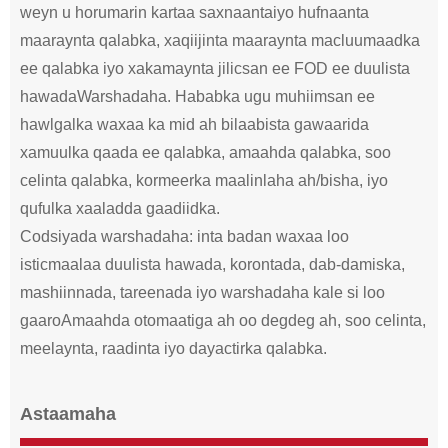
weyn u horumarin kartaa saxnaanta
iyo hufnaanta
maaraynta qalabka, xaqiijinta maaraynta macluumaadka
ee qalabka iyo xakamaynta jilicsan ee FOD ee duulista
hawada
Warshadaha. Hababka ugu muhiimsan ee
hawlgalka waxaa ka mid ah bilaabista gawaarida
xamuulka qaada ee qalabka, amaahda qalabka, soo
celinta qalabka, kormeerka maalinlaha ah/bisha, iyo
qufulka xaaladda gaadiidka.
Codsiyada warshadaha: inta badan waxaa loo
isticmaalaa duulista hawada, korontada, dab-damiska,
mashiinnada, tareenada iyo warshadaha kale si loo
gaaro
Amaahda otomaatiga ah oo degdeg ah, soo celinta,
meelaynta, raadinta iyo dayactirka qalabka.
Astaamaha