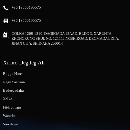
+86 18560195575
+86 18560195575
QOLKA 1209-1210, DAQIIQADA 12AAD, BLDG 3, XARUNTA
ZHONGRUNG SHIJI, NO. 12111JINGSHIROAD, DEGMADA LIXIA,
JINAN CITY, SHIINAHA 250014
Xiriiro Degdeg Ah
Bogga Hore
Nagu Saabsan
Badeecadaha
Xalka
Fiidiyowga
Wararka
Soo dejiso