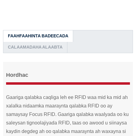
FAAHFAAHINTA BADEECADA
CALAAMADAHA ALAABTA
Hordhac
Gaariga qalabka caqliga leh ee RFID waa mid ka mid ah
xalalka nidaamka maaraynta qalabka RFID oo ay
samaysay Focus RFID. Gaariga qalabka waa
Iyada oo ku
saleysan tignoolajiyada RFID, taas oo awood u siinaysa
kaydin degdeg ah oo qalabka maaraynta ah waxayna si