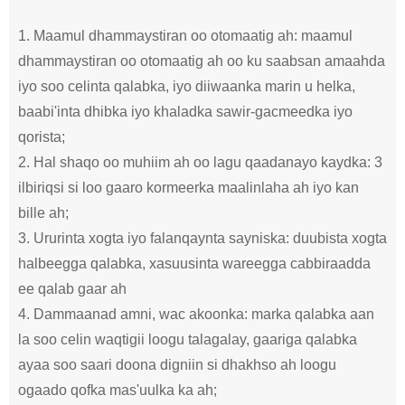
1. Maamul dhammaystiran oo otomaatig ah: maamul
dhammaystiran oo otomaatig ah oo ku saabsan amaahda
iyo soo celinta qalabka, iyo diiwaanka marin u helka,
baabi'inta dhibka iyo khaladka sawir-gacmeedka iyo
qorista;
2. Hal shaqo oo muhiim ah oo lagu qaadanayo kaydka: 3
ilbiriqsi si loo gaaro kormeerka maalinlaha ah iyo kan
bille ah;
3. Ururinta xogta iyo falanqaynta sayniska: duubista xogta
halbeegga qalabka, xasuusinta wareegga cabbiraadda
ee qalab gaar ah
4. Dammaanad amni, wac akoonka: marka qalabka aan
la soo celin waqtigii loogu talagalay, gaariga qalabka
ayaa soo saari doona digniin si dhakhso ah loogu
ogaado qofka mas'uulka ka ah;