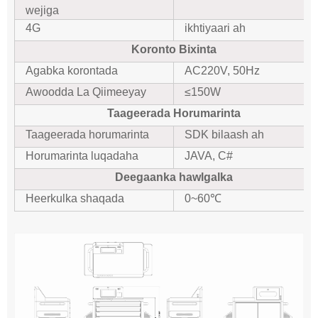
wejiga
4G
ikhtiyaari ah
Koronto Bixinta
Agabka korontada
AC220V, 50Hz
Awoodda La Qiimeeyay
≤150W
Taageerada Horumarinta
Taageerada horumarinta
SDK bilaash ah
Horumarinta luqadaha
JAVA, C#
Deegaanka hawlgalka
Heerkulka shaqada
0~60℃