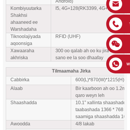
Android)
Kombiyuutarka
I5, 4G+128(RK3399, 4G+16G)
Shakhsi
ahaaneed ee
Warshadaha
Tiknoolajiyada
RFID (UHF)
aqoonsiga
Xawaaraha
300 oo qalab ah oo ku jira 7-dii
akhriska
sano ee la soo dhaafay
W
Tilmaamaha Jirka
Cabbirka
600(L)*870(W)*1215(H)m
Alaab
Bir kaarboon ah oo 1.2mm
qaro weyn leh
Shaashadda
10.1” xallinta shaashadda
taabashada 1366 * 768
saamiga shaashadda 16:9
Awoodda
4/8 lakab