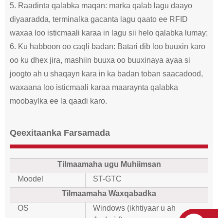
5. Raadinta qalabka maqan: marka qalab lagu daayo
diyaaradda, terminalka gacanta lagu qaato ee RFID
waxaa loo isticmaali karaa in lagu sii helo qalabka lumay;
6. Ku habboon oo caqli badan: Batari dib loo buuxin karo
oo ku dhex jira, mashiin buuxa oo buuxinaya ayaa si
joogto ah u shaqayn kara in ka badan toban saacadood,
waxaana loo isticmaali karaa maaraynta qalabka
moobaylka ee la qaadi karo.
Qeexitaanka Farsamada
Tilmaamaha ugu Muhiimsan
Moodel
ST-GTC
Tilmaamaha Waxqabadka
OS
Windows (ikhtiyaar u ah