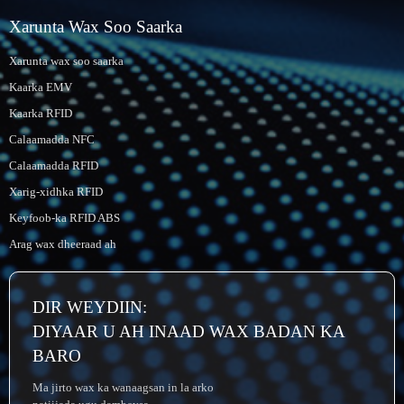
Xarunta Wax Soo Saarka
Xarunta wax soo saarka
Kaarka EMV
Kaarka RFID
Calaamadda NFC
Calaamadda RFID
Xarig-xidhka RFID
Keyfoob-ka RFID ABS
Arag wax dheeraad ah
DIR WEYDIIN:
DIYAAR U AH INAAD WAX BADAN KA
BARO
Ma jirto wax ka wanaagsan in la arko