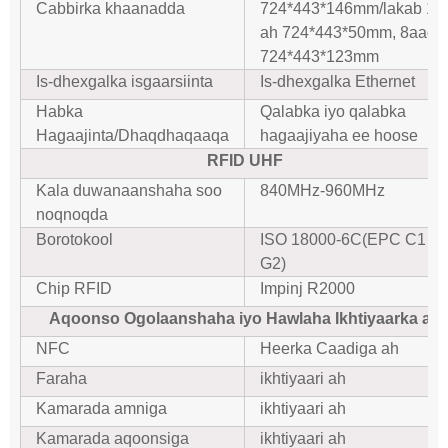
Cabbirka khaanadda
724*443*146mm/lakab 1-
ah 724*443*50mm, 8aad
724*443*123mm
Is-dhexgalka isgaarsiinta
Is-dhexgalka Ethernet
Habka
Qalabka iyo qalabka
Hagaajinta/Dhaqdhaqaaqa
hagaajiyaha ee hoose
RFID UHF
Kala duwanaanshaha soo
840MHz-960MHz
noqnoqda
Borotokool
ISO 18000-6C(EPC C1
G2)
Chip RFID
Impinj R2000
Aqoonso Ogolaanshaha iyo Hawlaha Ikhtiyaarka ah
NFC
Heerka Caadiga ah
Faraha
ikhtiyaari ah
Kamarada amniga
ikhtiyaari ah
Kamarada aqoonsiga
ikhtiyaari ah