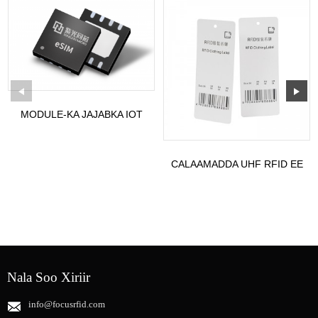
MODULE-KA JAJABKA IOT
ESIM EE IPHONE, TABLET,
WATCH,...
CALAAMADDA UHF RFID EE
LOOGU TALAGALAY RAAD-
RAACA DHARKA
Nala Soo Xiriir
info@focusrfid.com