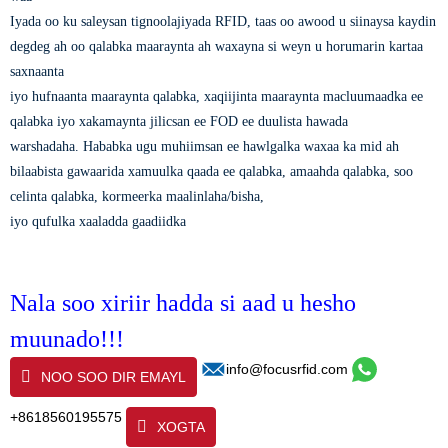
Iyada oo ku saleysan tignoolajiyada RFID, taas oo awood u siinaysa kaydin
degdeg ah oo qalabka maaraynta ah waxayna si weyn u horumarin kartaa
saxnaanta
iyo hufnaanta maaraynta qalabka, xaqiijinta maaraynta macluumaadka ee
qalabka iyo xakamaynta jilicsan ee FOD ee duulista hawada
warshadaha. Hababka ugu muhiimsan ee hawlgalka waxaa ka mid ah
bilaabista gawaarida xamuulka qaada ee qalabka, amaahda qalabka, soo
celinta qalabka, kormeerka maalinlaha/bisha,
iyo qufulka xaaladda gaadiidka
Nala soo xiriir hadda si aad u hesho
muunado!!!
info@focusrfid.com
NOO SOO DIR EMAYL
+8618560195575
XOGTA